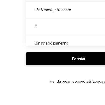
Hår & mask, påklädare
IT
Konstnärlig planering
Fortsätt
Ljus, ljud och bild
Musiker
Har du redan connectat?
Logga 
Publikvärd