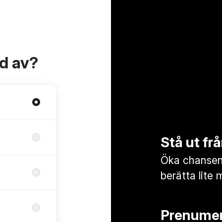
ad av?
Stå ut f
Öka chansen 
berätta lite 
Prenumer